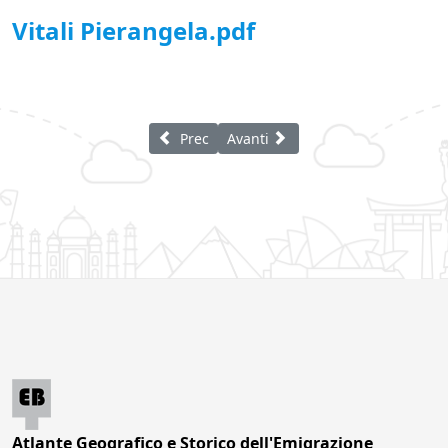
Vitali Pierangela.pdf
Articolo precedente: Locatelli Giovanni
Articolo successivo: Manzoni Ago
Prec
Avanti
Atlante Geografico e Storico dell'Emigrazione