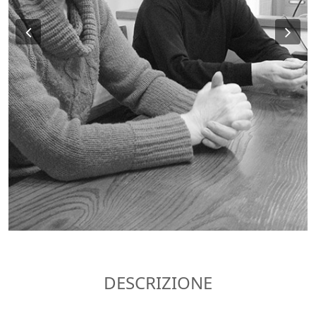
Previous
Ne
DESCRIZIONE