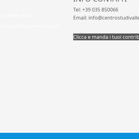
Tel: +39 035 850066
 e Cookies Policy
Email: info@centrostudivall
oria pubblicazione contenuti
Clicca e manda i tuoi contri