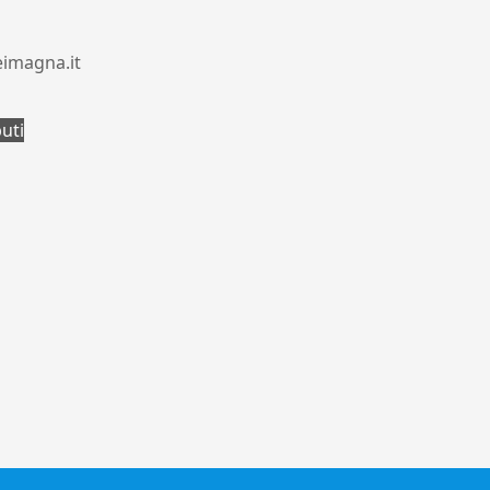
eimagna.it
buti