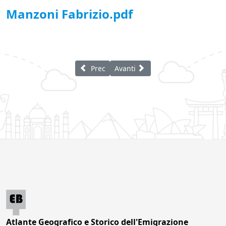
Manzoni Fabrizio.pdf
Articolo precedente: Meroni Iolanda
Articolo successivo: Goi Guerrino
Prec
Avanti
Atlante Geografico e Storico dell'Emigrazione