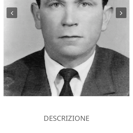
Previous
Ne
DESCRIZIONE