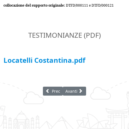
collocazione del supporto originale:
DTFD/000111 e DTFD/000121
TESTIMONIANZE (PDF)
Locatelli Costantina.pdf
Articolo precedente: Locatelli Alessandro
Articolo successivo: Invernizzi An
Prec
Avanti