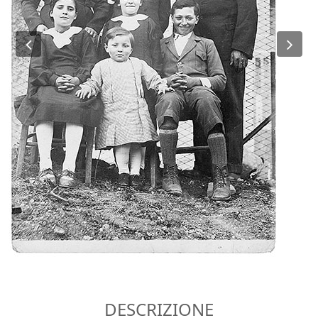
Previous
Ne
DESCRIZIONE