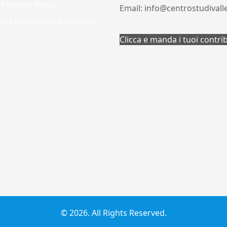
 e Cookies Policy
Email: info@centrostudivall
oria pubblicazione contenuti
Clicca e manda i tuoi contri
© 2026. All Rights Reserved.