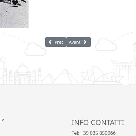
Articolo precedente: Mostacchi Santiago G
Articolo successivo: Magazzino d
Prec
Avanti
CY
INFO CONTATTI
Tel: +39 035 850066