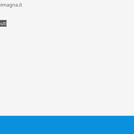
eimagna.it
buti