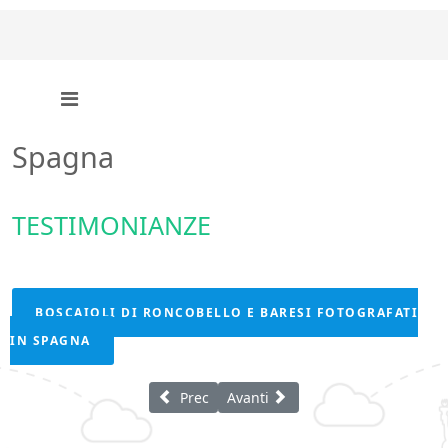
Spagna
TESTIMONIANZE
BOSCAIOLI DI RONCOBELLO E BARESI FOTOGRAFATI
IN SPAGNA
Articolo precedente: Saint Gand
Articolo successivo: Cavaillon
Prec
Avanti