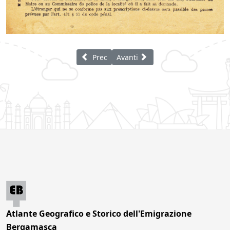
Articolo precedente: Commercianti di legna
Articolo successivo: Famiglia di 
Prec
Avanti
Atlante Geografico e Storico dell'Emigrazione
Bergamasca