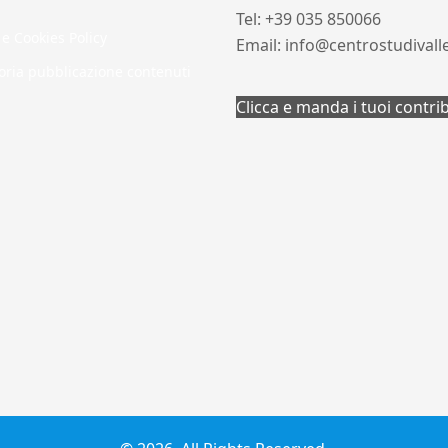
Tel: +39 035 850066
 e Cookies Policy
Email: info@centrostudivall
oria pubblicazione contenuti
Clicca e manda i tuoi contri