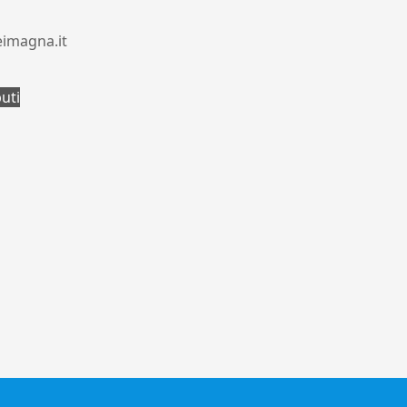
eimagna.it
buti